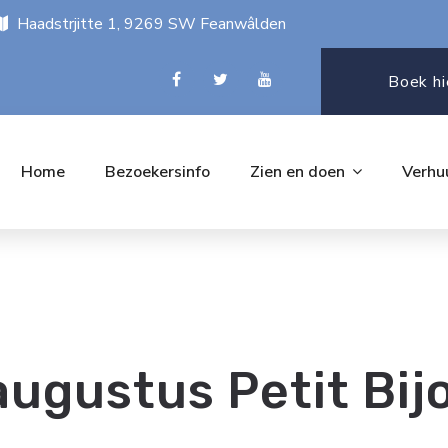
Haadstrjitte 1, 9269 SW Feanwâlden
Boek hi
Home
Bezoekersinfo
Zien en doen
Verhu
 augustus Petit Bij