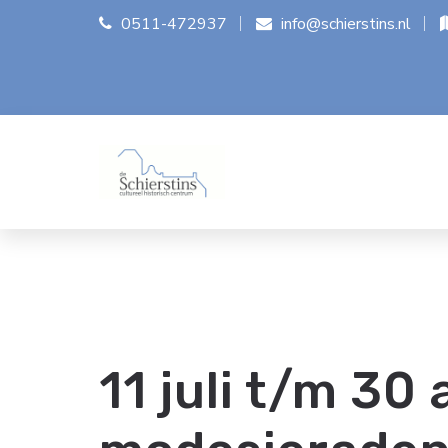
0511-472937
info@schierstins.nl
11 juli t/m 30