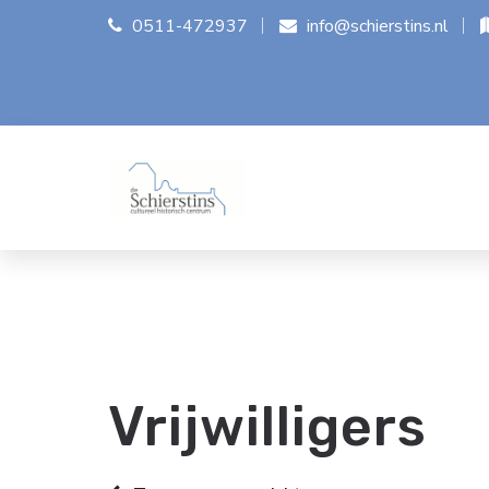
0511-472937
info@schierstins.nl
Vrijwilligers