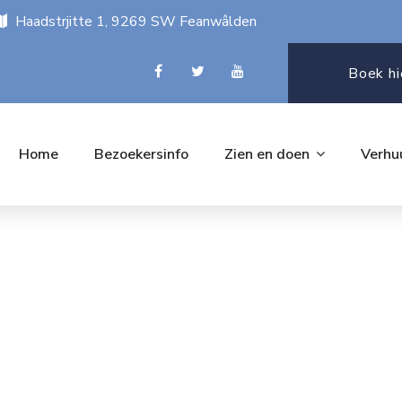
Haadstrjitte 1, 9269 SW Feanwâlden
Boek hi
Home
Bezoekersinfo
Zien en doen
Verhu