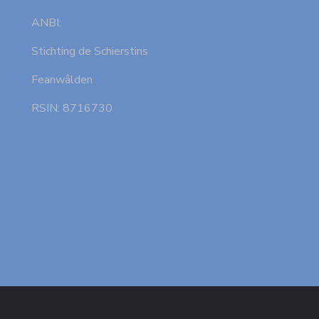
ANBI:
Stichting de Schierstins
Feanwâlden
RSIN: 8716730