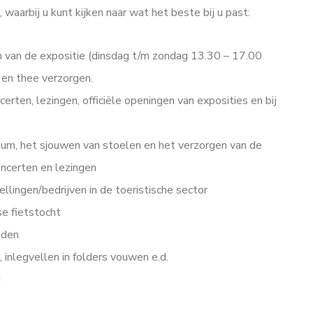
, waarbij u kunt kijken naar wat het beste bij u past:
n van de expositie (dinsdag t/m zondag 13.30 – 17.00
e en thee verzorgen.
rten, lezingen, officiële openingen van exposities en bij
ium, het sjouwen van stoelen en het verzorgen van de
oncerten en lezingen
llingen/bedrijven in de toeristische sector
se fietstocht
eden
, inlegvellen in folders vouwen e.d.
d